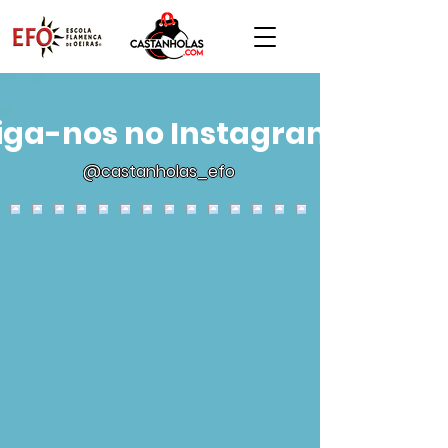
iga-nos no Instagram
@castanholas_efo